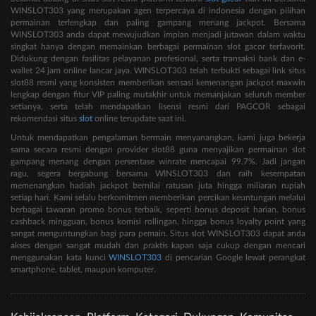
WINSLOT303 yang merupakan agen terpercaya di indonesia dengan pilihan
permainan terlengkap dan paling gampang menang jackpot. Bersama
WINSLOT303 anda dapat mewujudkan impian menjadi jutawan dalam waktu
singkat hanya dengan memainkan berbagai permainan slot gacor terfavorit.
Didukung dengan fasilitas pelayanan profesional, serta transaksi bank dan e-
wallet 24 jam online lancar jaya. WINSLOT303 telah terbukti sebagai link situs
slot88 resmi yang konsisten memberikan sensasi kemenangan jackpot maxwin
lengkap dengan fitur VIP paling mutakhir untuk memanjakan seluruh member
setianya, serta telah mendapatkan lisensi resmi dari PAGCOR sebagai
rekomendasi situs
slot
online terupdate saat ini.
Untuk mendapatkan pengalaman bermain menyanangkan, kami juga bekerja
sama secara resmi dengan provider slot88 guna menyajikan permainan slot
gampang menang dengan persentase winrate mencapai 99.7%. Jadi jangan
ragu, segera bergabung bersama WINSLOT303 dan raih kesempatan
memenangkan hadiah jackpot bernilai ratusan juta hingga miliaran rupiah
setiap hari. Kami selalu berkomitmen memberikan percikan keuntungan melalui
berbagai tawaran promo bonus terbaik, seperti bonus deposit harian, bonus
cashback mingguan, bonus komisi rollingan, hingga bonus loyalty point yang
sangat menguntungkan bagi para pemain. Situs slot WINSLOT303 dapat anda
akses dengan sangat mudah dan praktis kapan saja cukup dengan mencari
menggunakan kata kunci
WINSLOT303
di pencarian Google lewat perangkat
smartphone, tablet, maupun komputer.