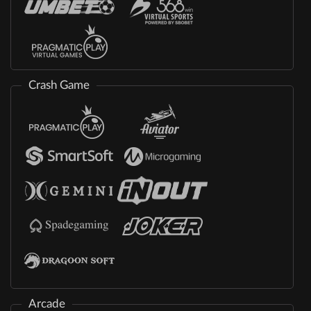
Crash Game
Arcade