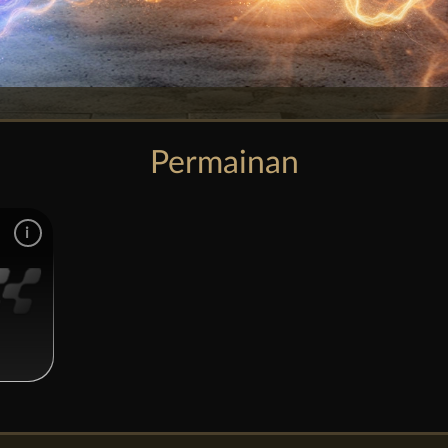
Permainan
i