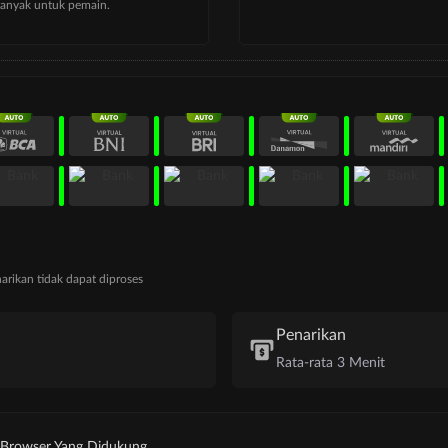
banyak untuk pemain.
arikan tidak dapat diproses
Penarikan
Rata-rata 3 Menit
Browser Yang Didukung