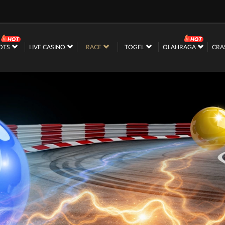
OTS
LIVE CASINO
RACE
TOGEL
OLAHRAGA
CRA