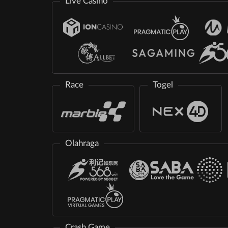
Live Casino
Race
Togel
Olahraga
Crash Game