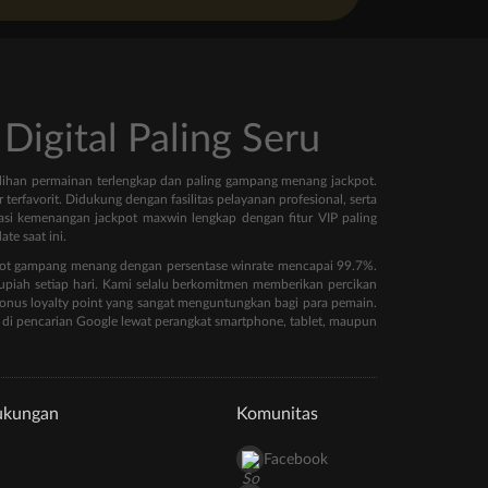
igital Paling Seru
lihan permainan terlengkap dan paling gampang menang jackpot.
avorit. Didukung dengan fasilitas pelayanan profesional, serta
sasi kemenangan jackpot maxwin lengkap dengan fitur VIP paling
te saat ini.
lot gampang menang dengan persentase winrate mencapai 99.7%.
upiah setiap hari. Kami selalu berkomitmen memberikan percikan
bonus loyalty point yang sangat menguntungkan bagi para pemain.
di pencarian Google lewat perangkat smartphone, tablet, maupun
kungan
Komunitas
Facebook