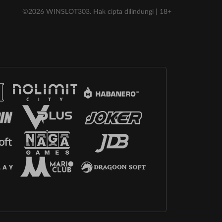
©2026 WINSLOT303. Hak cipta dilindungi | 18+