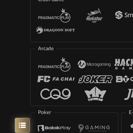
Arcade
Poker
E