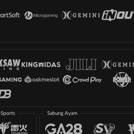
-Sports
Sabung Ayam