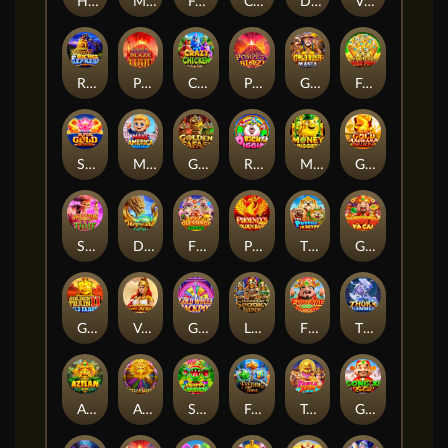
Huffin’ And Puffin’ Ultra Wheel
MUMMY'S CURSE
Fuyu Phoenix
Crown of Olympus
Dragon Link Collection
VEGAS CASH LINK
Riches Express
Pompeii’s Blaze 1000
Crazy Chicken
Pompeil Blaze
Gold Rush Mania
Fortune Gold Pots
Super Gold Arowana
Make America Great Again
GOLDEN FAFAFA
RICH PIGGIES WORLD
Money Piggies
GOLD AROWANA
Skeleton Thief
Dragon Link Fortune
FIVE BLESSINGS ARRIVE
Phoenix's Golden Basin
THE PUPPIES IN EGYPT
GONG XI FA CAI
GOLDEN TRAIN 2
Valiant of Athena
Gold Wheel Jackpot
LEGEND OF SPOOKY LINK
FORTUNE GOD BLESSING
Thor's Hammer
Aztlan Gems
AZTLAN GEMS2
SNAPPY CARNIVAL
Feeding Time
Triple Spin Xtreme
GONG XI FA CAI