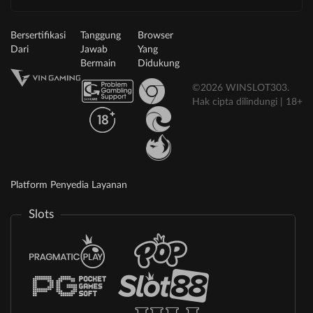
Bersertifikasi
Tanggung
Browser
Dari
Jawab
Yang
Bermain
Didukung
©2026 WINSLOT303.
Hak cipta dilindungi | 18+
Platform Penyedia Layanan
Slots