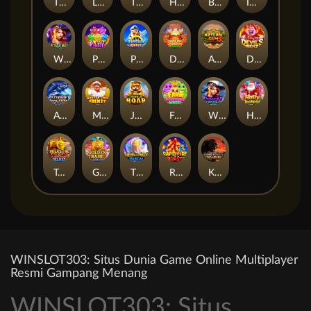
Thunder Lord
LORD OF THE GODS
THE PENGUINS
HAMMER OF THUNDER
BUILDER'S FRENZY
INFECTED ZONE
Wicked Wins: Crystals
PIGGIES WEALTHY ANGELIC
PENGUIN QUEST
Dancing Golden Drums
AZTLAN GEMS3
Devil’s Frenzy
Astro Rift Bonanza
MASTER CHEF FRENZY
JUNGLE ROAR
Farm Fortune Wheel
WICKED RICHES
Holly Jackpot
Treasure Train Deluxe
Golden Train Ⅲ: Black Ore
The Halloween Rascal
RAPID FIRE BLAST
King Kong Treasure
WINSLOT303: Situs Dunia Game Online Multiplayer
Resmi Gampang Menang
WINSLOT303: Situs