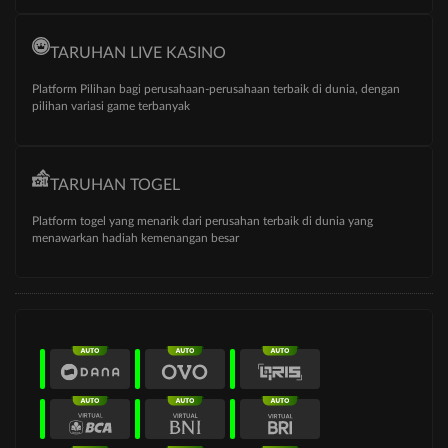
TARUHAN LIVE KASINO
Platform Pilihan bagi perusahaan-perusahaan terbaik di dunia, dengan
pilihan variasi game terbanyak
TARUHAN TOGEL
Platform togel yang menarik dari perusahan terbaik di dunia yang
menawarkan hadiah kemenangan besar