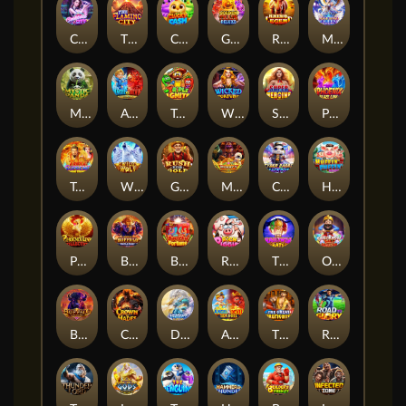
Cocktail City
THE FLAME CITY
Clucky Cash
GOLDEN TRAIN DELUXE
RHINO LEGEND
Magic Bingo Queen
Mystic Panda
Angel vs Devil Ultimate Goal Showdown
Triple Ignite
WICKED FORTUNE
SUPER HEROINE
Phoenix Blaze Link
Triple Supreme Xtreme Treasure
Wild Wolf Xtreme
Gold Rush
Mummy’s Treasure Quest
Cyber Rabbit
Huffin'and Puffin'Jackpot
Phoenix Link - Collection
Buffalo Triple Fury
Bao Zhu Fortune
RICH PIGGIES
The Hallowin Bats
Ore Rush: Cart Collector
BUFFALO LEGEND
Crown of Hades
Dragon's Blaze Link
ANGELVSDEVIL SEA DUEL
THE GREAT FIREFIGHTER
Road to Glory