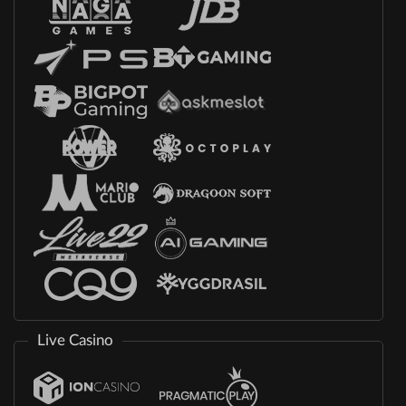
Live Casino