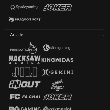
Arcade