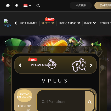
MASUK
DAFTA
IDR
12,699,167,
HOT GAMES
SLOTS
LIVE CASINO
RACE
TOGEL
VPLUS
SEMUA
PERMAINAN
SLOTS
TOP
20